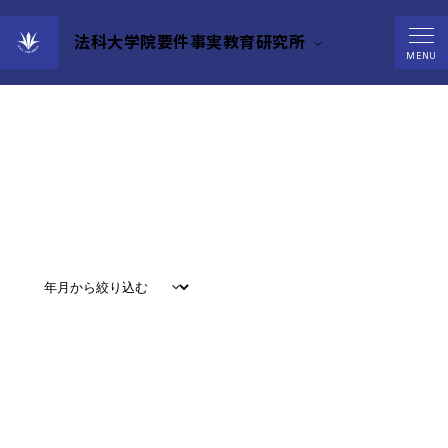
法科大学院要件事実教育研究所
Events
MENU
すべて
#
お知らせ
#
教育
#
研究
#
グローバル