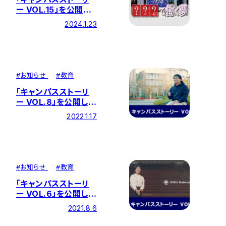
ー VOL.15」を公開し
ました ―『LOTTEで
2024.1.23
働きたい！ 幼少期か
らの夢を叶えた創大生
活』
#
お知らせ
#
教育
「キャンパスストーリ
ー VOL.8」を公開しま
した ―『勉強も部活も
2022.1.17
結果を出せる自分へ』
#
お知らせ
#
教育
「キャンパスストーリ
ー VOL.6」を公開しま
した ―『一歩踏み出す
2021.8.6
自分に変われる場所』