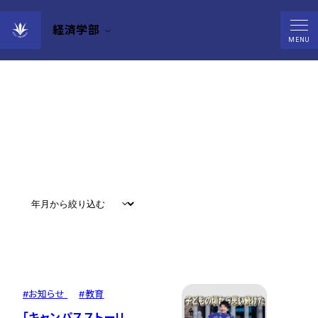
経済学部
News
MENU
すべて
#
お知らせ
#
教育
#
研究
#
グローバル
#
お知らせ
#
教育
「キャンパスストーリ