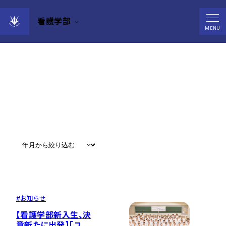
看護学部
News
MENU
すべて
#
お知らせ
#
教育
#
研究
#
グローバル
#
お知らせ
【看護学部新入生、決
意新たに出発】「ユニ