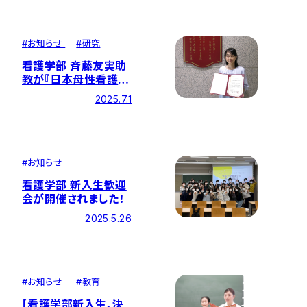
となりました
#
お知らせ
#
研究
看護学部 斉藤友実助
教が『日本母性看護学
会学術論文賞』を受
2025.7.1
賞！
#
お知らせ
看護学部 新入生歓迎
会が開催されました！
2025.5.26
#
お知らせ
#
教育
【看護学部新入生、決