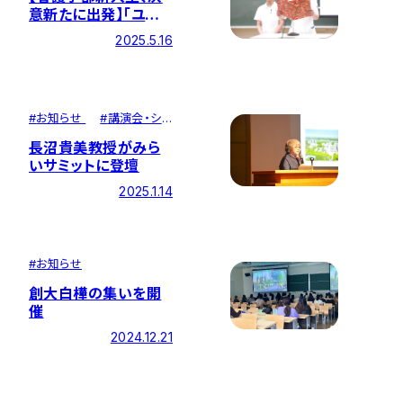
意新たに出発】「ユニ
フォーム・聴診器贈呈
2025.5.16
式」を開催
#
お知らせ
#
講演会・シ
ンポジウム
長沼貴美教授がみら
いサミットに登壇
2025.1.14
#
お知らせ
創大白樺の集いを開
催
2024.12.21