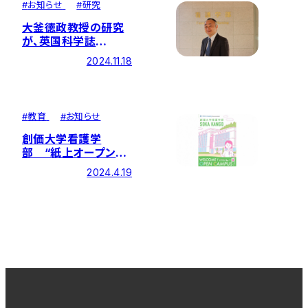
#
お知らせ
#
研究
大釜徳政教授の研究
が、英国科学誌
『Impact』に掲載され
2024.11.18
ました
#
教育
#
お知らせ
創価大学看護学
部 “紙上オープンキ
ャンパス”リニューア
2024.4.19
ル版が完成！