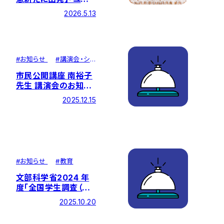
フォーム・聴診器贈呈
2026.5.13
式」を開催
#
お知らせ
#
講演会・シ
ンポジウム
市民公開講座 南裕子
先生 講演会のお知ら
せ
2025.12.15
#
お知らせ
#
教育
文部科学省2024 年
度「全国学生調査（第
４回試行実施）ポジテ
2025.10.20
ィブリスト」で看護学
部が全国第2位の結果