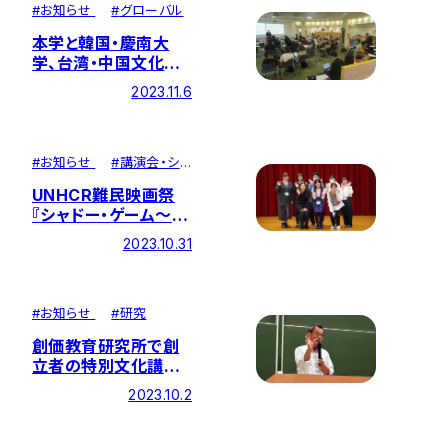
#
お知らせ
#
グローバル
本学と韓国・慶南大
学、台湾・中国文化大
学が共催する国際シン
2023.11.6
ポジウム「ピースフォ
ーラム」を開催しまし
た
#
お知らせ
#
講演会・シ
ンポジウム
UNHCR難民映画祭
『シャドー・ゲーム～生
死をかけた挑戦』の上
2023.10.31
映会を本学で開催しま
した
#
お知らせ
#
研究
創価教育研究所で創
立者の特別文化講座
20周年を記念する講
2023.10.2
演会を開催