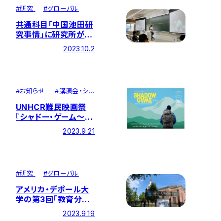
#
研究
#
グローバル
共通科目｢中国池田研
究事情｣に研究所が協
力しました
2023.10.2
#
お知らせ
#
講演会・シ
ンポジウム
UNHCR難民映画祭
『シャドー・ゲーム～生
死をかけた挑戦』上映
2023.9.21
会を本学で開催 ※
終了
#
研究
#
グローバル
アメリカ・デポール大
学の第3回「教育分野
における池田・創価研
2023.9.19
究国際会議」で本研究