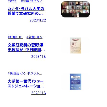
#
研究
#
就職・キャリア
カナダ・ラバル大学の
授業で本研究所の所
員がオンライン講演
2023.11.22
#
お知らせ
#
就職・キャリ
ア
文学研究科の菅野博
史教授が「中日韓国際
仏教学術大会」で研究
2023.11.8
発表。中国人民大学等
でも講演しました
#
講演会・シンポジウム
#
お知らせ
大学第一世代（ファー
ストジェネレーショ
ン）について理解を深
2023.11.8
める講演会が開催さ
れました