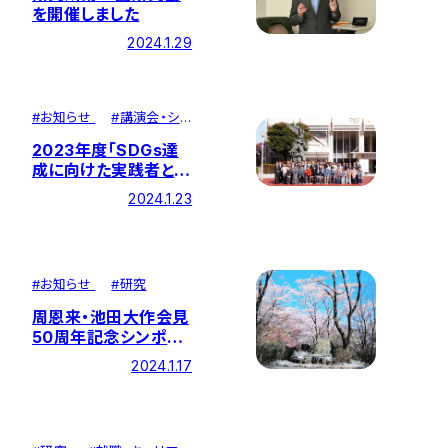
を開催しました
2024.1.29
#
お知らせ
#
講演会・シ
ンポジウム
2023年度「SDGs達
成に向けた実践者と学
生・教員の対話・ネッ
2024.1.23
トワーキング会合」(創
大キャンパスの脱炭素
化に向けて)を開催し
ました
#
お知らせ
#
研究
周恩来・池田大作会見
50周年記念シンポジ
ウムを開催します
2024.1.17