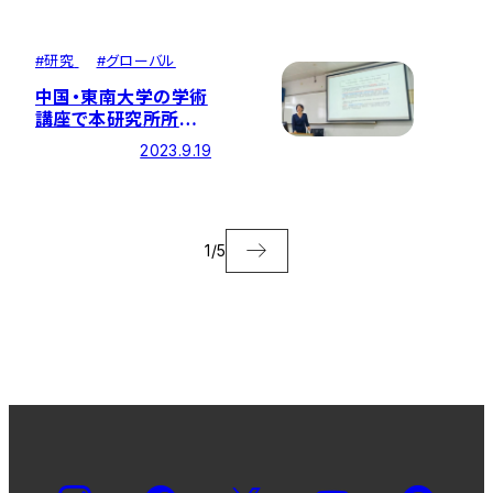
所所員が発表
#
研究
#
グローバル
中国・東南大学の学術
講座で本研究所所員
が発表
2023.9.19
1
/
5