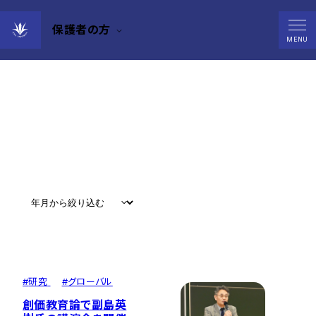
保護者の方
News
MENU
すべて
#
お知らせ
#
教育
#
研究
#
グローバル
#
研究
#
グローバル
創価教育論で副島英