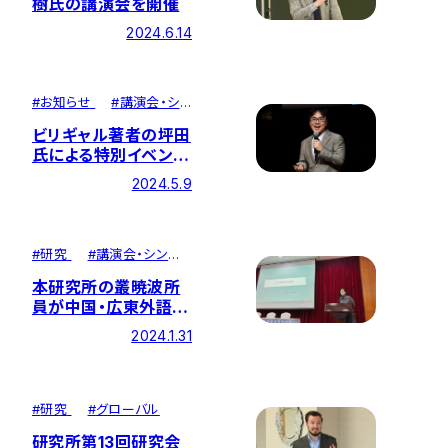
樹氏の講演会を開催
2024.6.14
#
お知らせ
#
講演会・シ
ンポジウム
ビリギャル著者の坪田
氏による特別イベント
を開催しました
2024.5.9
#
研究
#
講演会・シンポ
ジウム
本研究所の叢暁波所
員が中国・広東外語外
貿大学、南国商学院で
2024.1.31
講演
#
研究
#
グローバル
研究所第13回研究会