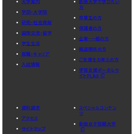
大学案内
創価大学で学びたい
方
学部・大学院
卒業生の方
研究・社会貢献
保護者の方
国際交流・留学
企業・一般の方
学生生活
報道関係の方
就職・キャリア
ご支援をお考えの方
入試情報
学習支援ポータルサ
イトPLAS
資料請求
スペシャルコンテン
ツ
アクセス
創価女子短期大学
サイトマップ