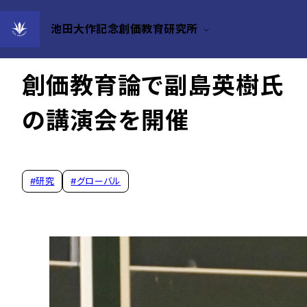
池田大作記念創価教育研究所
2024年06月14日
創価教育論で副島英樹氏
の講演会を開催
#
研究
#
グローバル