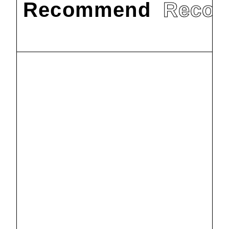
Recommend
Reco
#
お知らせ
#
研究
創価教育研究所
で創立者の特別
文化講座20周年
2023.10.2
#
お知らせ
#
研究
を記念する講演
会を開催
創価教育研究所
で『人生地理学』
刊行120周年記
2023.6.14
#
お知らせ
#
研究
念の講演会を開
催
創価教育論で水
谷修氏の講演会
を開催