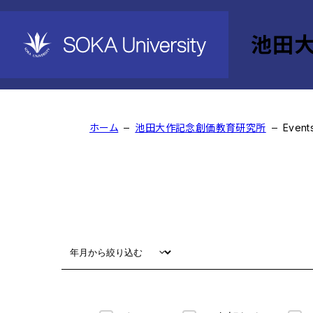
池田
Events
ホーム
池田大作記念創価教育研究所
Event