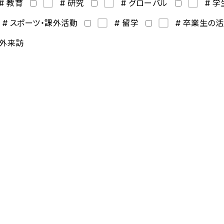
# 教育
# 研究
# グローバル
# 
# スポーツ・課外活動
# 留学
# 卒業生の
海外来訪