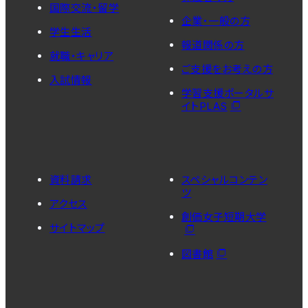
国際交流・留学
企業・一般の方
English
学生生活
简体中文
報道関係の方
就職・キャリア
한국어
ご支援をお考えの方
入試情報
学習支援ポータルサ
イトPLAS
資料請求
スペシャルコンテン
ツ
アクセス
創価女子短期大学
サイトマップ
図書館