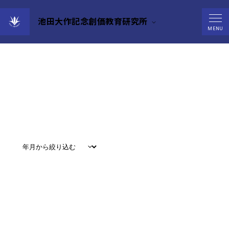
池田大作記念創価教育研究所
Events
MENU
すべて
#
お知らせ
#
教育
#
研究
#
グローバル