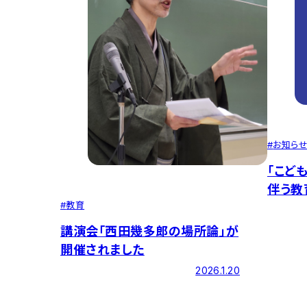
#
お知ら
「こど
伴う教
#
教育
講演会「西田幾多郎の場所論」が
開催されました
2026.1.20