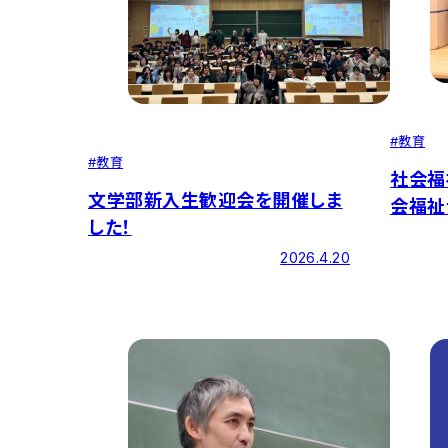
#
教育
#
教育
社会福
文学部新入生歓迎会を開催しま
会福祉
した！
2026.4.20