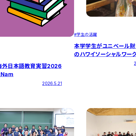
#
学生の活躍
本学学生がユニベール財
のハワイソーシャルワー
ーに参加しました
etNam
2026.5.21