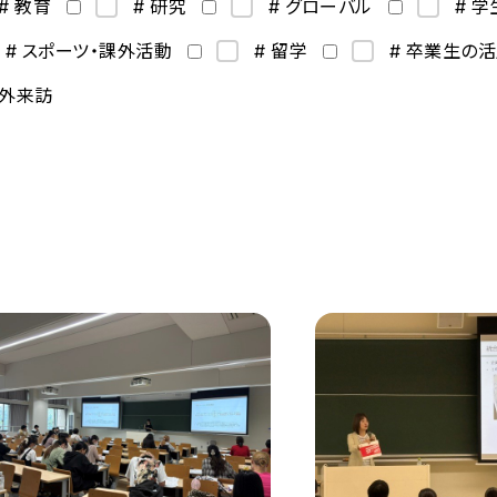
# 教育
# 研究
# グローバル
# 
# スポーツ・課外活動
# 留学
# 卒業生の
海外来訪