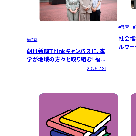
#
教育
#
社会福
#
教育
ルワー
朝日新聞Thinkキャンパスに、本
学が地域の方々と取り組む「福祉
のまちづくり」の紹介記事が掲載
2026.7.31
されました