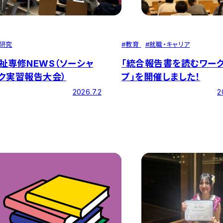
研究
#
教育
#
就職・キャリア
祉専修NEWS（ソーシャ
「統合報告書を読むワー
ク実習報告大会）
プ」を開催しました！
2026.7.2
2