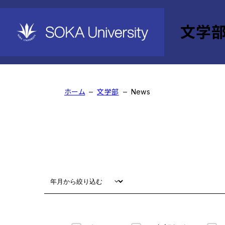
文学
News
ホーム
文学部
News