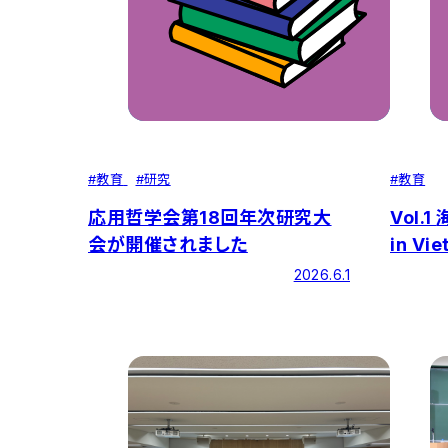
#
教育
#
研究
#
教育
応用哲学会第18回年次研究大
Vol.1 海外日本語教育実習2026
会が開催されました
in Vi
2026.6.1