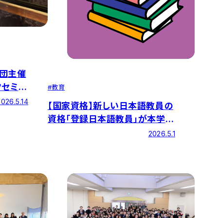
団主催
クセミナ
#
教育
2026.5.14
【国家資格】新しい日本語教員の
資格「登録日本語教員」が本学で
目指せるようになります！
2026.5.1