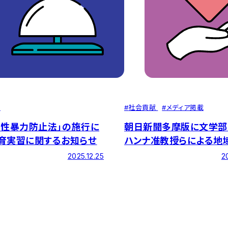
せ
#
社会貢献
#
メディア掲載
も性暴力防止法」の施行に
朝日新聞多摩版に文学部
育実習に関するお知らせ
ハンナ准教授らによる地
ントの記事が掲載されま
2025.12.25
2