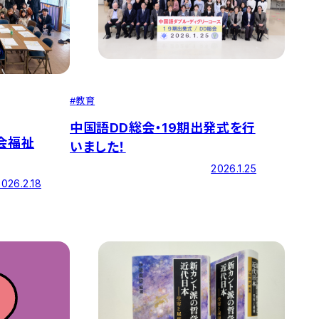
#
教育
中国語DD総会・19期出発式を行
会福祉
いました！
2026.1.25
2026.2.18