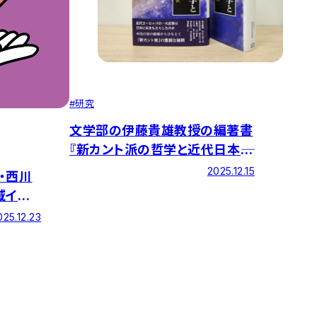
#
研究
文学部の伊藤貴雄教授の編著書
『新カント派の哲学と近代日本――受
容と展開』が発刊されました
2025.12.15
・西川
域イベ
した
025.12.23