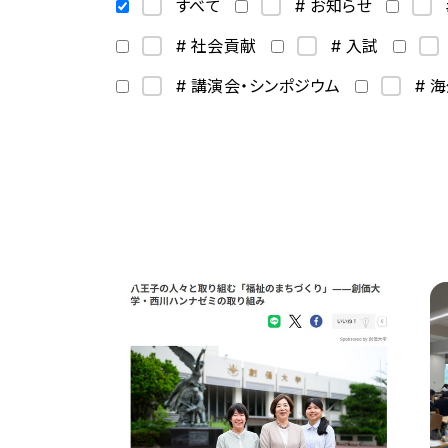
すべて
# お知らせ
# 社会貢献
# 入試
# 講演会・シンポジウム
# 