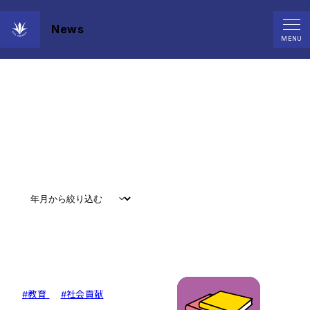
News
News
MENU
すべて
#
お知らせ
#
教育
#
研究
#
グローバル
#
教育
#
社会貢献