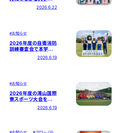
の学びとは？」を開催
2026.6.22
しました
#
お知らせ
2026年度の自衛消防
訓練審査会で本学チ
ームが優勝！5連覇を
2026.6.19
達成しました
#
お知らせ
2026年度の滝山国際
寮スポーツ大会を開
催しました
2026.6.19
#
お知らせ
#
グローバル