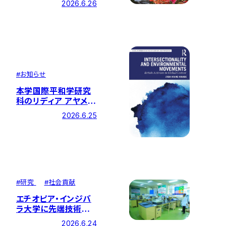
2026.6.26
#
お知らせ
本学国際平和学研究
科のリディア アヤメ
ヒライデ講師の著書
2026.6.25
『Intersectionality
and Environmental
Movements:
British Activism in
Global Context』が
出版されました
#
研究
#
社会貢献
エチオピア・インジバ
ラ大学に先端技術研
究ラボが開設されまし
2026.6.24