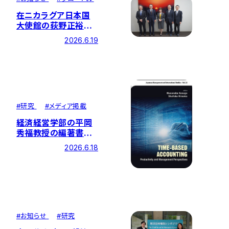
在ニカラグア日本国
大使館の荻野正裕大
使が来学しました
2026.6.19
#
研究
#
メディア掲載
経済経営学部の平岡
秀福教授の編著書
『Time-based
2026.6.18
Accounting:
Productivity and
Management
Perspectives.（時間
ベースの会計－生産
性と経営の視点）』が
出版されました
#
お知らせ
#
研究