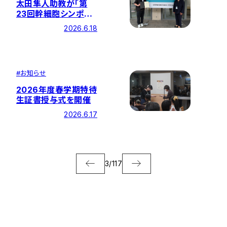
太田隼人助教が「第
23回幹細胞シンポジ
ウム」にてポスター賞
2026.6.18
を受賞
#
お知らせ
2026年度春学期特待
生証書授与式を開催
2026.6.17
3
/
117