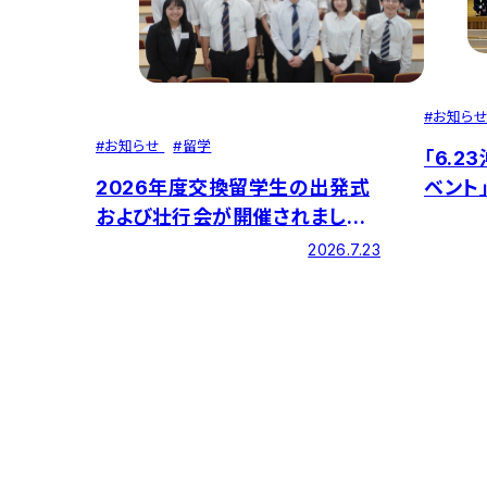
#
お知ら
#
お知らせ
#
留学
「6.
2026年度交換留学生の出発式
ベント
および壮行会が開催されました
－27カ国・地域に留学
2026.7.23