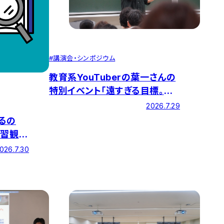
#
講演会・シンポジウム
教育系YouTuberの葉一さんの
特別イベント「遠すぎる目標。そ
れでも私はこう戦った」を開催し
2026.7.29
ました
るの
習観」
育む「言
026.7.30
ト『問い
公開