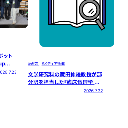
ボット
up
#
研究
#
メディア掲載
3位、
026.7.23
文学研究科の藏田伸雄教授が部
の結果
分訳を担当した『臨床倫理学 第
9版』が刊行されました
2026.7.22