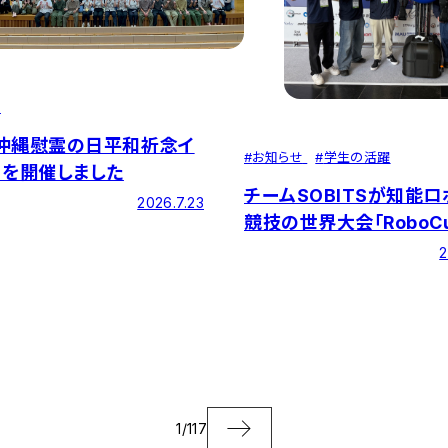
せ
23沖縄慰霊の日平和祈念イ
#
お知らせ
#
学生の活躍
」を開催しました
チームSOBITSが知能ロ
2026.7.23
競技の世界大会「RoboC
2026」に出場！総合成績1
2
ポスター発表で世界4位
を収めました
1
/
117