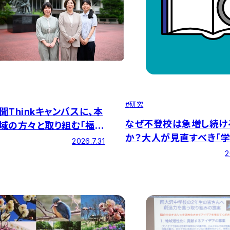
#
研究
聞Thinkキャンパスに、本
なぜ不登校は急増し続け
域の方々と取り組む「福祉
か？大人が見直すべき「学
づくり」の紹介記事が掲載
2026.7.31
と子どもの自己受容感を
した
2
葉かけ」とは ― 特設サイ
の編集室』に最新記事を