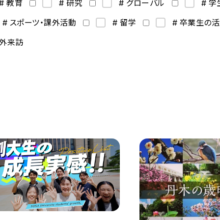
# 教育
# 研究
# グローバル
# 
# スポーツ・課外活動
# 留学
# 卒業生の
海外来訪