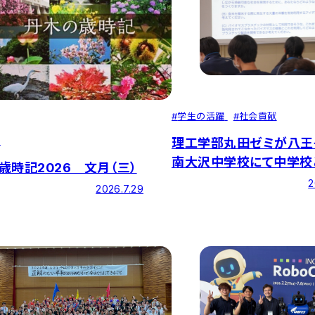
#
学生の活躍
#
社会貢献
せ
理工学部丸田ゼミが八王
南大沢中学校にて中学校
歳時記2026 文月（三）
を繋ぐ「特別講義」を実施
2
2026.7.29
た