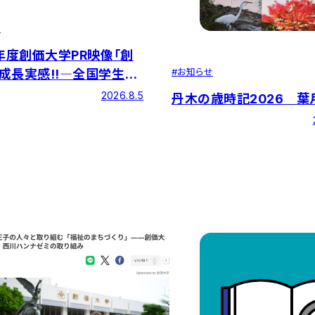
せ
6年度創価大学PR映像「創
#
お知らせ
成長実感!!―全国学生調
ティブリストでトップクラ
2026.8.5
丹木の歳時記2026 葉
価―」を公開