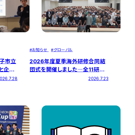
#
お知らせ
#
グローバル
子市立
2026年度夏季海外研修合同結
と企業
団式を開催しました―全11研修
しまし
を実施
026.7.28
2026.7.23