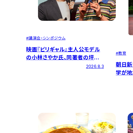
#
講演会・シンポジウム
映画『ビリギャル』主人公モデル
#
教育
の小林さやか氏、同著者の坪田
朝日新
信貴氏による特別イベントを開
2026.8.3
学が地
催しました
のまち
されま