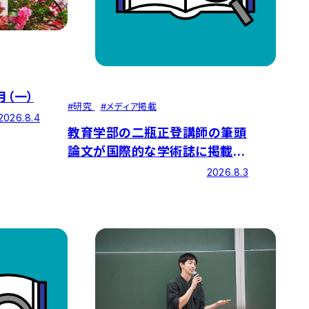
月（一）
#
研究
#
メディア掲載
2026.8.4
教育学部の二瓶正登講師の筆頭
論文が国際的な学術誌に掲載さ
れました
2026.8.3