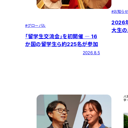
#
お知ら
202
#
グローバル
大生の
「留学生交流会」を初開催 ― 16
査ポジ
か国の留学生ら約225名が参加
スの評
2026.8.5