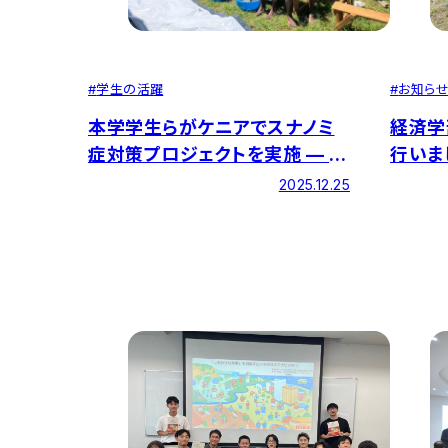
#
学生の活躍
#
お知ら
本学学生らがケニアでスナノミ
経済学
症対策プロジェクトを実施 — 治
行いま
療と環境改善を実現
2025.12.25