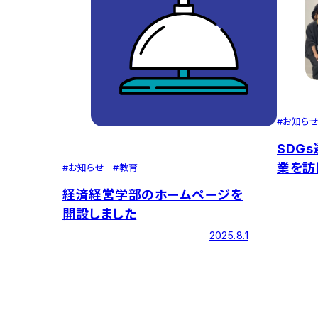
#
お知ら
SDG
業を訪
#
お知らせ
#
教育
川ゼミ
経済経営学部のホームページを
開設しました
2025.8.1