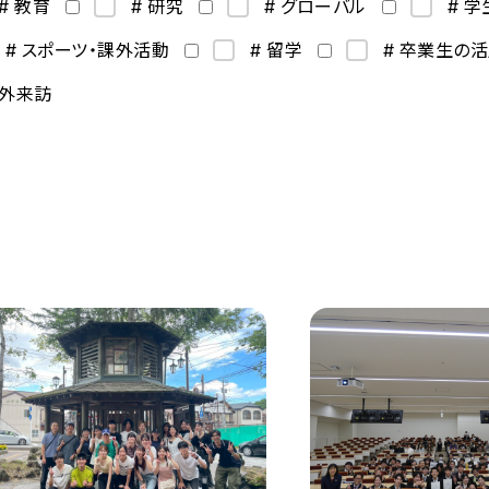
# 教育
# 研究
# グローバル
# 
# スポーツ・課外活動
# 留学
# 卒業生の
海外来訪