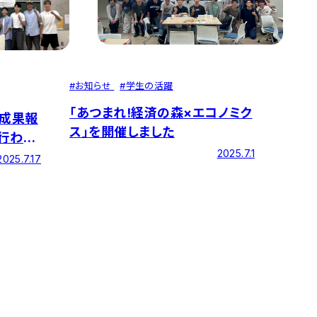
#
お知らせ
#
学生の活躍
「あつまれ!経済の森×エコノミク
の成果報
ス」を開催しました
行われ
2025.7.1
2025.7.17