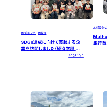
#
お知ら
#
お知らせ
#
教育
Muth
SDGs達成に向けて実践する企
銀行首
業を訪問しました（経済学部 掛
ミスト
川ゼミ）
2025.10.3