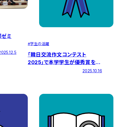
部ゼミ
#
学生の活躍
2025.12.5
「韓日交流作文コンテスト
2025」で本学学生が優秀賞を受
賞
2025.10.16