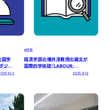
#
研究
全国学
経済学部の増井淳教授の論文が
）ポジテ
国際的学術誌『LABOUR:
学部が全
Review of Labour
2025.10.2
2025.9.12
なりまし
Economics and Industrial
Relations』に掲載されました