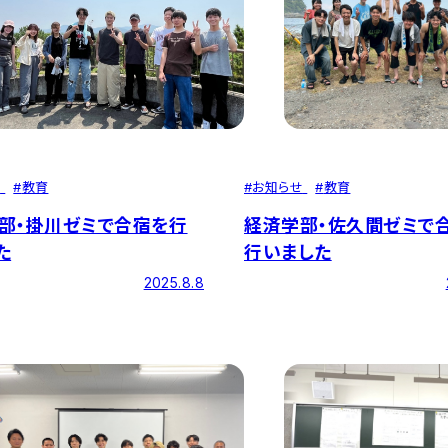
#
お知らせ
#
教育
せ
#
教育
経済学部・佐久間ゼミで
部・掛川ゼミで合宿を行
行いました
た
2025.8.8