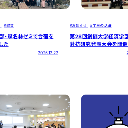
#
お知らせ
#
学生の活躍
せ
#
教育
第28回創価大学経済学
部・蝶名林ゼミで合宿を
対抗研究発表大会を開催
した
2025.12.22