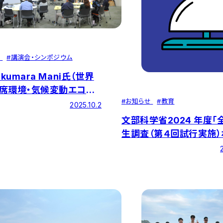
せ
#
講演会・シンポジウム
ukumara Mani氏（世界
席環境・気候変動エコノ
#
お知らせ
#
教育
）の講演が行われました
2025.10.2
文部科学省2024 年度「
生調査（第４回試行実施
ィブリスト」で本学経済
国トップクラスの結果と
た。