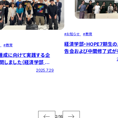
#
お知らせ
#
教育
経済学部・HOPE7期生
せ
#
教育
告会および中間修了式が
s達成に向けて実践する企
ました
問しました（経済学部 掛
）
2025.7.29
2
/
16