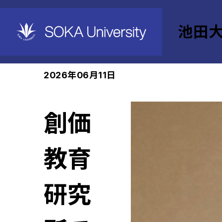
池田
ホーム
池田大作記念創価教育研究所
News
2026年06月11日
創価
教育
研究