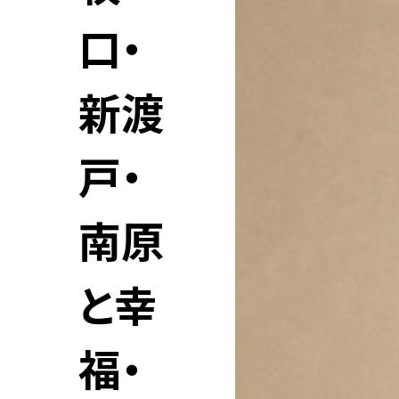
口・
新渡
戸・
南原
と幸
福・