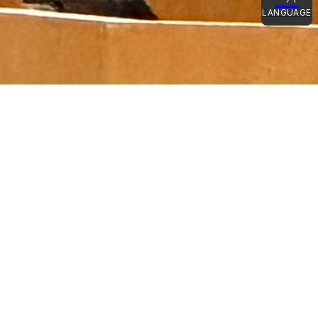
LANGUAGE
日本語
English