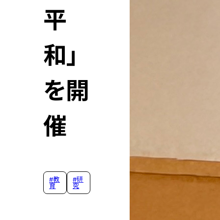
平
和」
を開
催
#
教
#
研
育
究