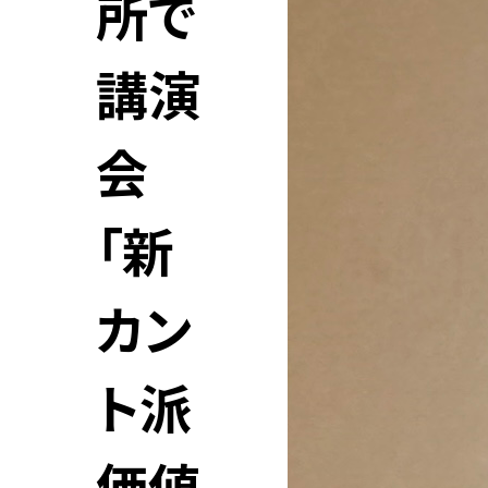
所で
講演
会
「新
カン
ト派