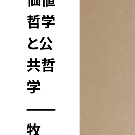
価値
哲学
と公
共哲
学
——
牧