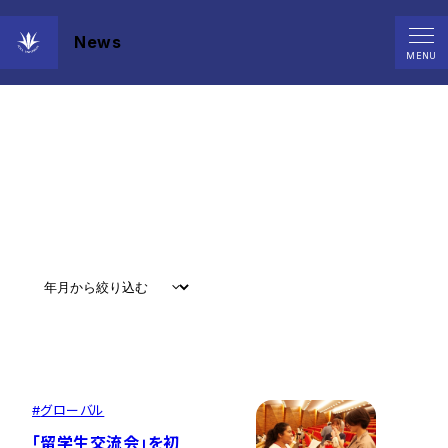
News
News
MENU
すべて
#
お知らせ
#
教育
#
研究
#
グローバル
#
グローバル
「留学生交流会」を初