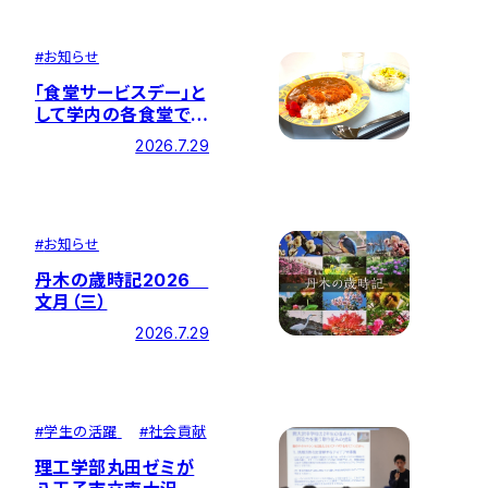
を開催しました
#
お知らせ
「食堂サービスデー」と
して学内の各食堂でカ
ツカレーを提供しまし
2026.7.29
た
#
お知らせ
丹木の歳時記2026
文月（三）
2026.7.29
#
学生の活躍
#
社会貢献
理工学部丸田ゼミが