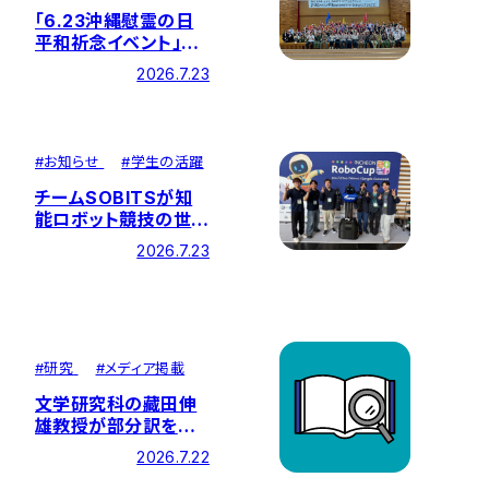
「6.23沖縄慰霊の日
平和祈念イベント」を
開催しました
2026.7.23
#
お知らせ
#
学生の活躍
チームSOBITSが知
能ロボット競技の世界
大会「RoboCup
2026.7.23
2026」に出場！総合成
績13位、ポスター発表
で世界4位の結果を収
めました
#
研究
#
メディア掲載
文学研究科の藏田伸
雄教授が部分訳を担
当した『臨床倫理学 第
2026.7.22
9版』が刊行されまし