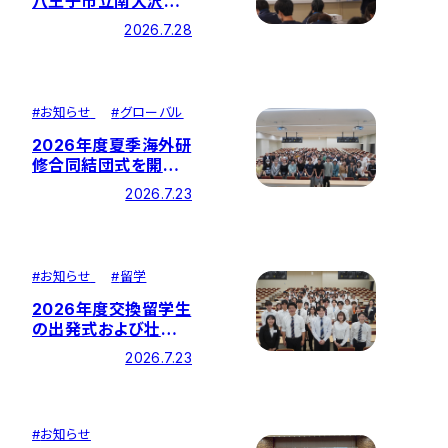
八王子市立南大沢中
学校にて中学校と企業
2026.7.28
を繋ぐ「特別講義」を
実施しました
#
お知らせ
#
グローバル
2026年度夏季海外研
修合同結団式を開催
しました―全11研修を
2026.7.23
実施
#
お知らせ
#
留学
2026年度交換留学生
の出発式および壮行
会が開催されました－
2026.7.23
27カ国・地域に留学
#
お知らせ