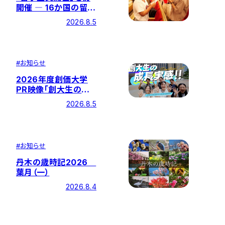
開催 ― 16か国の留学
生ら約225名が参加
2026.8.5
#
お知らせ
2026年度創価大学
PR映像「創大生の成
長実感!!―全国学生調
2026.8.5
査ポジティブリストで
トップクラスの評価
―」を公開
#
お知らせ
丹木の歳時記2026
葉月（一）
2026.8.4