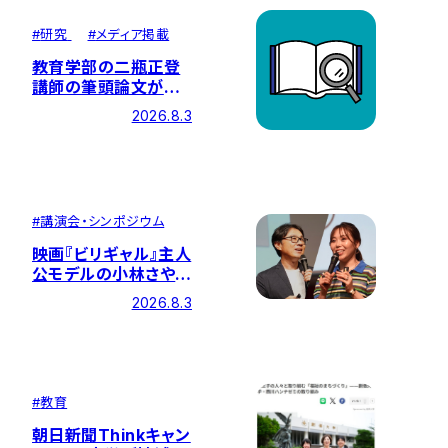
#
研究
#
メディア掲載
教育学部の二瓶正登
講師の筆頭論文が国
際的な学術誌に掲載
2026.8.3
されました
#
講演会・シンポジウム
映画『ビリギャル』主人
公モデルの小林さやか
氏、同著者の坪田信貴
2026.8.3
氏による特別イベント
を開催しました
#
教育
朝日新聞Thinkキャン