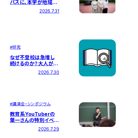
パスに、本学が地域の
方々と取り組む「福祉
2026.7.31
のまちづくり」の紹介
記事が掲載されました
#
研究
なぜ不登校は急増し
続けるのか？大人が見
直すべき「学習観」と子
2026.7.30
どもの自己受容感を
育む「言葉かけ」とは
― 特設サイト『問いの
編集室』に最新記事を
公開
#
講演会・シンポジウム
教育系YouTuberの
葉一さんの特別イベン
ト「遠すぎる目標。それ
2026.7.29
でも私はこう戦った」