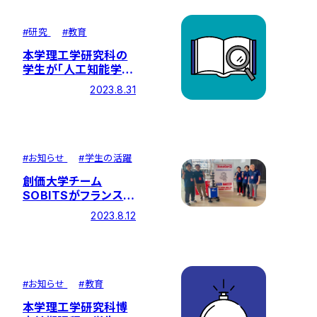
#
研究
#
教育
本学理工学研究科の
学生が「人工知能学会
全国大会」で優秀賞を
2023.8.31
受賞しました
#
お知らせ
#
学生の活躍
創価大学チーム
SOBITSがフランスで
の世界大会
2023.8.12
「RoboCup23
@Home」に初出場し
健闘
#
お知らせ
#
教育
本学理工学研究科博