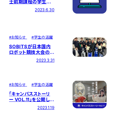
士前期課程の学生の
筆頭論文が国際的な
2023.6.30
学術雑誌に受理されま
した！
#
お知らせ
#
学生の活躍
SOBITSが日本国内
ロボット競技大会の最
難関であるリーグで総
2023.3.31
合優勝～「RoboCup
Japan Open 2022
@Home OPL」～
#
お知らせ
#
学生の活躍
「キャンパスストーリ
ー VOL.11」を公開しま
した ―『勇気と希望を
2023.1.19
演奏に乗せて』