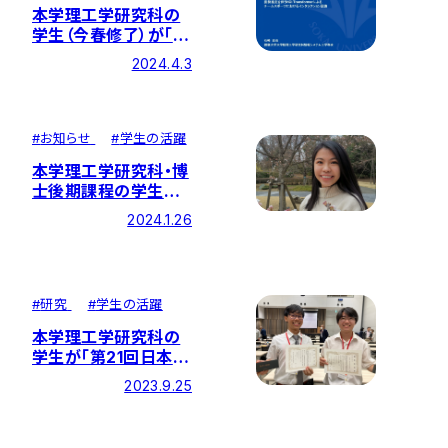
本学理工学研究科の
学生（今春修了）が「情
報処理学会第86回全
2024.4.3
国大会」にて学生奨励
賞を受賞
#
お知らせ
#
学生の活躍
本学理工学研究科・博
士後期課程の学生の
論文が英国学術誌
2024.1.26
『Biomass and
Bioenergy』に掲載さ
れました
#
研究
#
学生の活躍
本学理工学研究科の
学生が「第21回日本炭
化学会」で優秀発表賞
2023.9.25
（奨励部門）を受賞