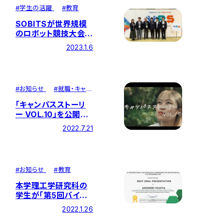
#
学生の活躍
#
教育
SOBITSが世界規模
のロボット競技大会で
総合優勝～
2023.1.6
「RoboCup Japan
Open 2022
@Home Simulation
OPL」～
#
お知らせ
#
就職・キャリ
ア
「キャンパスストーリ
ー VOL.10」を公開し
ました ―『新たな自分
2022.7.21
に出会えた場所』
#
お知らせ
#
教育
本学理工学研究科の
学生が「第5回バイオ
テクノロジー大学院生
2022.1.26
国際会議」で最優秀口