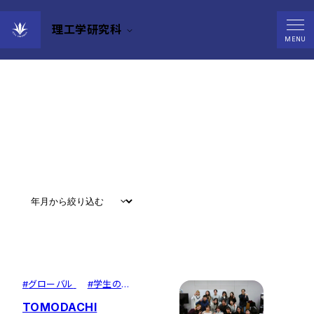
理工学研究科
News
MENU
すべて
#
お知らせ
#
教育
#
研究
#
グローバル
#
グローバル
#
学生の活
躍
TOMODACHI