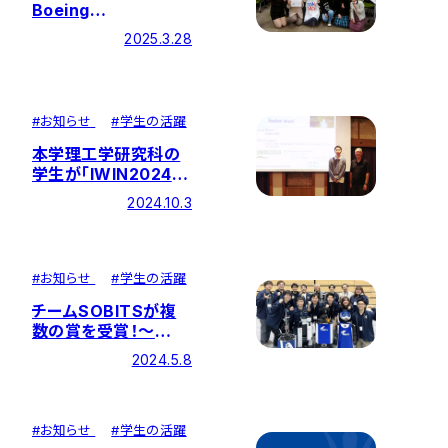
Boeing
Entrepreneurship
2025.3.28
Seminar 2024に本
学学生が参加しました
#
お知らせ
#
学生の活躍
本学理工学研究科の
学生が「IWIN2024」
にてStudent Award
2024.10.3
を受賞
#
お知らせ
#
学生の活躍
チームSOBITSが複
数の賞を受賞！～
「RoboCup Japan
2024.5.8
Open 2024 ＠
Homeリーグ」～
#
お知らせ
#
学生の活躍