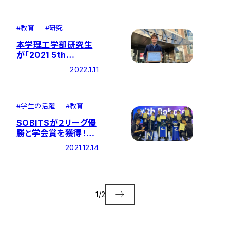
頭発表賞を受賞
#
教育
#
研究
本学理工学部研究生
が「2021 5th
International
2022.1.11
Conference on
Education and E-
Learning（ICEEL）」
のベストプレゼンテー
#
学生の活躍
#
教育
ション賞を受賞
SOBITSが２リーグ優
勝と学会賞を獲得！～
「RoboCup Asia-
2021.12.14
Pacific 2021 Aichi
Japan」～
1
/
2