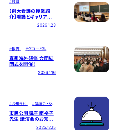
#
教育
【創大看護の授業紹
介】看護とキャリアデ
ザイン
2026.1.23
#
教育
#
グローバル
春季海外研修 合同結
団式を開催！
2026.1.16
#
お知らせ
#
講演会・シ
ンポジウム
市民公開講座 南裕子
先生 講演会のお知ら
せ
2025.12.15