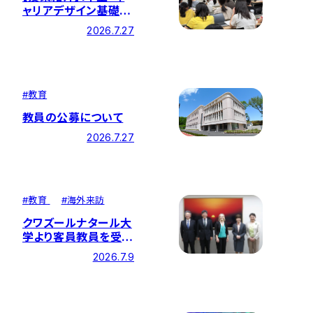
ャリアデザイン基礎」
で卒業生による講演を
2026.7.27
開催しました！
#
教育
教員の公募について
2026.7.27
#
教育
#
海外来訪
クワズールナタール大
学より客員教員を受け
入れ 看護教育にお
2026.7.9
ける交流を深めました