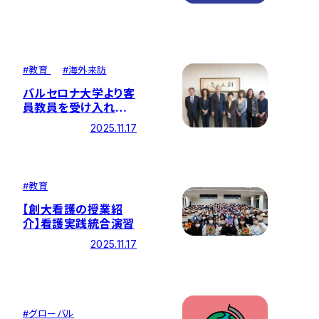
#
教育
#
海外来訪
バルセロナ大学より客
員教員を受け入れ
国境を越えた看護教
2025.11.17
育の交流を深める
#
教育
【創大看護の授業紹
介】看護実践統合演習
2025.11.17
#
グローバル