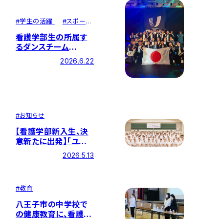
#
学生の活躍
#
スポー
ツ・課外活動
看護学部生の所属す
るダンスチーム
「SWDC」がチアリー
2026.6.22
ディング世界大会で優
勝！
#
お知らせ
【看護学部新入生、決
意新たに出発】「ユニ
フォーム・聴診器贈呈
2026.5.13
式」を開催
#
教育
八王子市の中学校で
の健康教育に、看護学