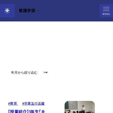
看護学部
News
MENU
すべて
#
お知らせ
#
教育
#
研究
#
グローバル
#
教育
#
卒業生の活躍
【授業紹介】1年生「キ