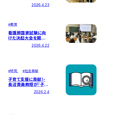
部生がピアエデュケー
2026.4.23
ターとして参加しまし
た
#
教育
看護師国家試験に向
けた決起大会を開催し
ました
2026.4.22
#
研究
#
社会貢献
子育て支援に貢献！-
長沼貴美教授が『子ど
も・子育て支援 子ども
2026.2.4
の育ちを支える』を分
担執筆