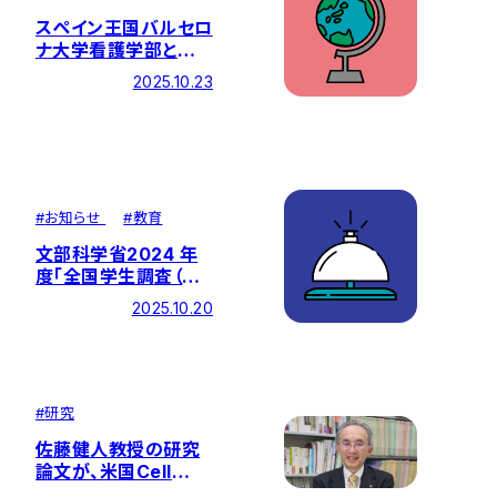
スペイン王国バルセロ
ナ大学看護学部と学
術交流協定を調印しま
2025.10.23
した
#
お知らせ
#
教育
文部科学省2024 年
度「全国学生調査（第
４回試行実施）ポジテ
2025.10.20
ィブリスト」で看護学
部が全国第2位の結果
となりました
#
研究
佐藤健人教授の研究
論文が、米国Cell
Pressの発行する