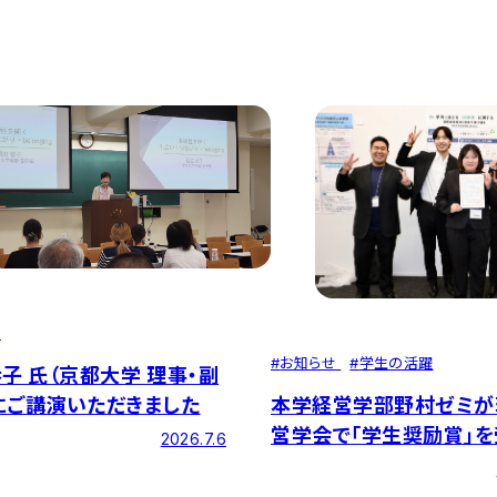
せ
#
お知らせ
#
学生の活躍
恭子 氏（京都大学 理事・副
にご講演いただきました
本学経営学部野村ゼミが
営学会で「学生奨励賞」を
2026.7.6
CO2排出量の可視化に
テナブルな学内モデル