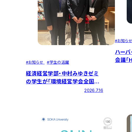
#
お知ら
ハーバ
会議「
#
お知らせ
#
学生の活躍
参加し
経済経営学部・中村みゆきゼミ
の学生が「環境経営学会全国大
会」で優秀ポスター賞を受賞
2026.7.16