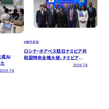
#
海外来訪
ロシナ・ホアベス駐日ナミビア共
成AI
和国特命全権大使、ナミビア大
した
学ケネス・マテング副総長(学長)
2026.7.8
一行が来学しました
2026.7.8