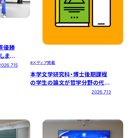
道優勝
しまし
#
メディア掲載
2026.7.15
本学文学研究科・博士後期課程
の学生の論文が哲学分野の代表
的な学術誌である『哲学』に掲載
2026.7.13
されました