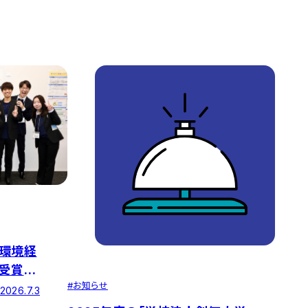
環境経
受賞！
#
お知らせ
挑むサス
2026.7.3