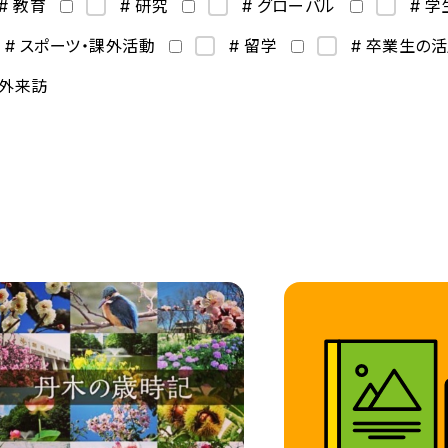
# 教育
# 研究
# グローバル
# 
# スポーツ・課外活動
# 留学
# 卒業生の
海外来訪