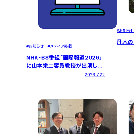
#
お知ら
丹木の
#
お知らせ
#
メディア掲載
NHK・BS番組「国際報道2026」
に山本栄二客員教授が出演しま
した
2026.7.22