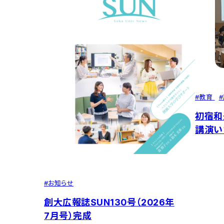
#
教育
#
初宿和
講演い
#
お知らせ
創大広報誌SUN130号（2026年
7月号）完成