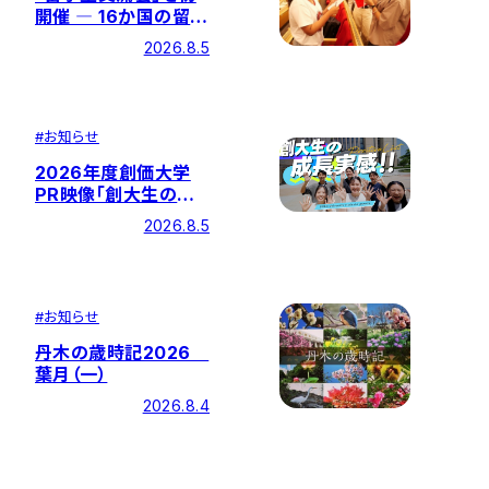
開催 ― 16か国の留学
生ら約225名が参加
2026.8.5
#
お知らせ
2026年度創価大学
PR映像「創大生の成
長実感!!―全国学生調
2026.8.5
査ポジティブリストで
トップクラスの評価
―」を公開
#
お知らせ
丹木の歳時記2026
葉月（一）
2026.8.4