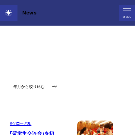
News
News
MENU
すべて
#
お知らせ
#
教育
#
研究
#
グローバル
#
グローバル
「留学生交流会」を初