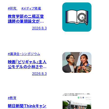
#
研究
#
メディア掲載
教育学部の二瓶正登
講師の筆頭論文が国
際的な学術誌に掲載
2026.8.3
されました
#
講演会・シンポジウム
映画『ビリギャル』主人
公モデルの小林さやか
氏、同著者の坪田信貴
2026.8.3
氏による特別イベント
を開催しました
#
教育
朝日新聞Thinkキャン