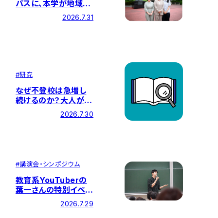
パスに、本学が地域の
方々と取り組む「福祉
2026.7.31
のまちづくり」の紹介
記事が掲載されました
#
研究
なぜ不登校は急増し
続けるのか？大人が見
直すべき「学習観」と子
2026.7.30
どもの自己受容感を
育む「言葉かけ」とは
― 特設サイト『問いの
編集室』に最新記事を
公開
#
講演会・シンポジウム
教育系YouTuberの
葉一さんの特別イベン
ト「遠すぎる目標。それ
2026.7.29
でも私はこう戦った」