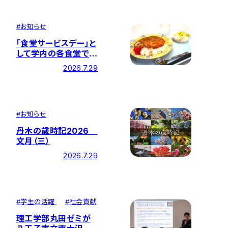
を開催しました
#
お知らせ
「食堂サービスデー」と
して学内の各食堂でカ
ツカレーを提供しまし
2026.7.29
た
#
お知らせ
丹木の歳時記2026
文月（三）
2026.7.29
#
学生の活躍
#
社会貢献
理工学部丸田ゼミが