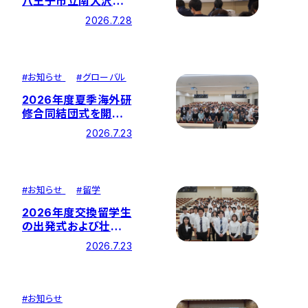
八王子市立南大沢中
学校にて中学校と企業
2026.7.28
を繋ぐ「特別講義」を
実施しました
#
お知らせ
#
グローバル
2026年度夏季海外研
修合同結団式を開催
しました―全11研修を
2026.7.23
実施
#
お知らせ
#
留学
2026年度交換留学生
の出発式および壮行
会が開催されました－
2026.7.23
27カ国・地域に留学
#
お知らせ