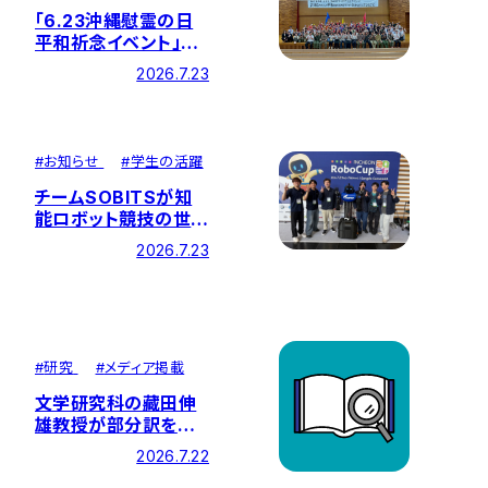
「6.23沖縄慰霊の日
平和祈念イベント」を
開催しました
2026.7.23
#
お知らせ
#
学生の活躍
チームSOBITSが知
能ロボット競技の世界
大会「RoboCup
2026.7.23
2026」に出場！総合成
績13位、ポスター発表
で世界4位の結果を収
めました
#
研究
#
メディア掲載
文学研究科の藏田伸
雄教授が部分訳を担
当した『臨床倫理学 第
2026.7.22
9版』が刊行されまし