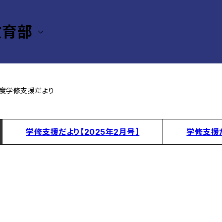
教育部
り
年度学修支援だより
学修支援だより【2025年2月号】
学修支援だ