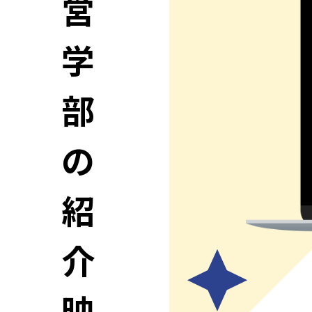
営
学
部
の
紹
介