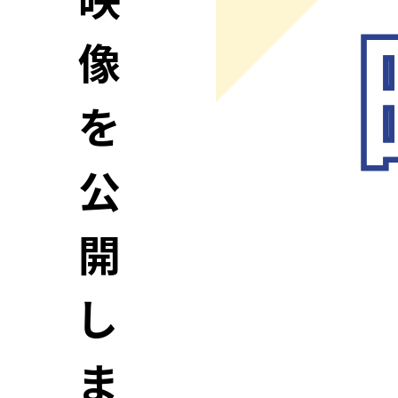
映
像
を
公
開
し
ま