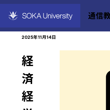
通信
ホーム
通信教育部
News
2025年11月14日
経
済
経