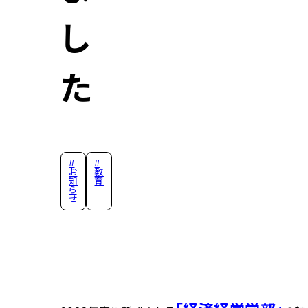
し
た
#
#
お
教
知
育
ら
せ