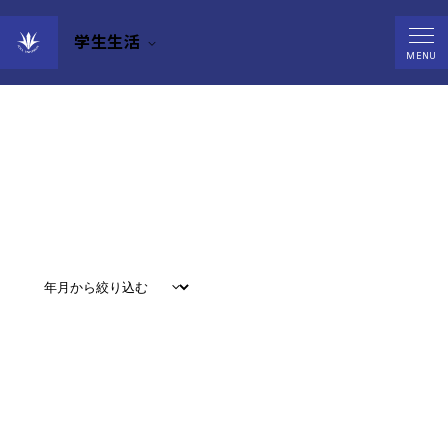
学生生活
News
MENU
すべて
#
お知らせ
#
教育
#
研究
#
グローバル