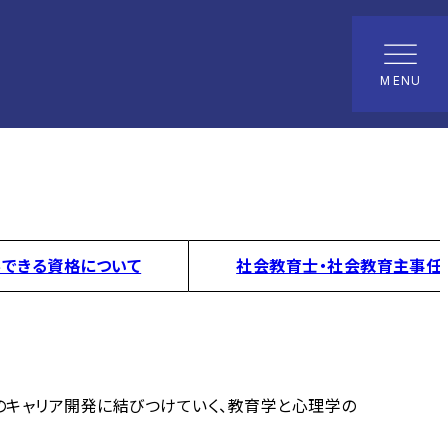
MENU
できる資格について
社会教育士・社会教育主事任
のキャリア開発に結びつけていく、教育学と心理学の