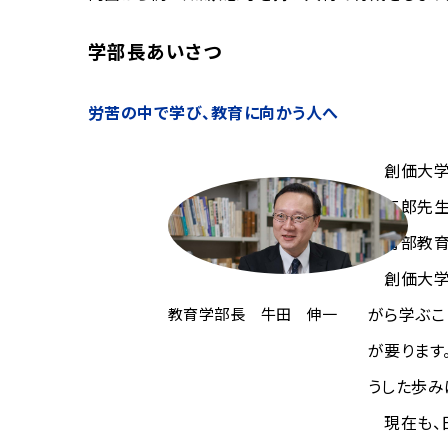
学部長あいさつ
労苦の中で学び、教育に向かう人へ
創価大学通
常三郎先生
教育部教育
創価大学の
教育学部長 牛田 伸一
がら学ぶこ
が要ります
うした歩み
現在も、日