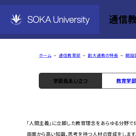
通信
教育学部 心理・教育学
ホーム
通信教育部
創大通教の特長
開設
学部長あいさつ
教育学部
「人間主義」に立脚した教育理念をあらゆる分野で
両面から高い知識、思考を持つ人材の育成をします