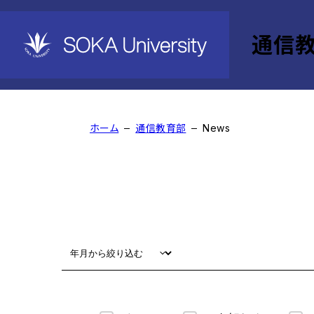
通信
News
ホーム
通信教育部
News