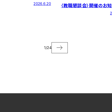
2026.6.20
〈教職懇談会〉開催のお知
2
1
/
24