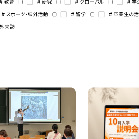
# 教育
# 研究
# グローバル
# 
# スポーツ・課外活動
# 留学
# 卒業生の
海外来訪