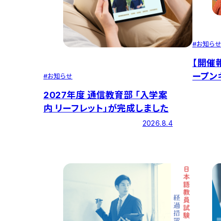
#
お知ら
【開催報
ープン
#
お知らせ
2027年度 通信教育部 ｢入学案
内 リーフレット」が完成しました
2026.8.4