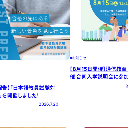
#
お知らせ
【8月15日開催】通信教
催 合同入学説明会に参
せ
報告】「日本語教員試験対
」を開催しました！
2026.7.20