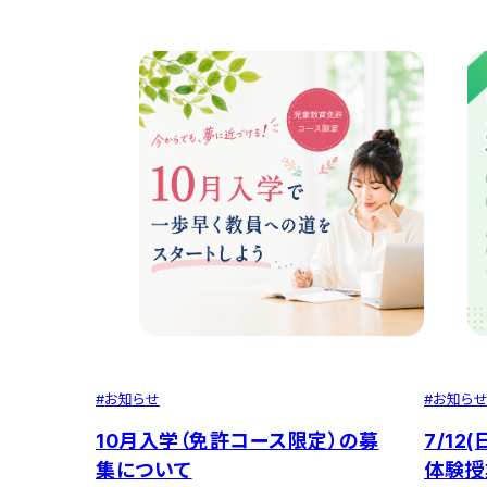
#
お知らせ
#
お知ら
10月入学（免許コース限定）の募
7/1
集について
体験授