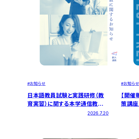
#
お知らせ
#
お知ら
日本語教員試験と実践研修（教
【開催
育実習）に関する本学通信教育
策講座
部在学生・卒業生の「経過措置」
2026.7.20
について