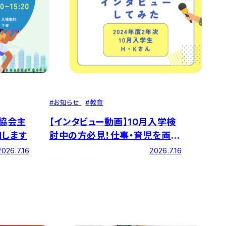
#
お知らせ
#
教育
育協会主
【インタビュー動画】10月入学検
加します
討中の方必見！仕事・育児を両立
しながら、小学校教員を目指す
2026.7.16
2026.7.16
二児の母の挑戦